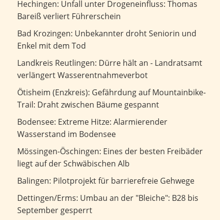
Unfall unter Drogeneinfluss: Thomas Bareiß verliert
Hechingen: Unfall unter Drogeneinfluss: Thomas
Führerschein
Bareiß verliert Führerschein
Unbekannter droht Seniorin und Enkel mit dem Tod
Bad Krozingen: Unbekannter droht Seniorin und
Enkel mit dem Tod
Dürre hält an - Landratsamt verlängert
Landkreis Reutlingen: Dürre hält an - Landratsamt
Wasserentnahmeverbot
verlängert Wasserentnahmeverbot
Gefährdung auf Mountainbike-Trail: Draht zwischen
Ötisheim (Enzkreis): Gefährdung auf Mountainbike-
Bäume gespannt
Trail: Draht zwischen Bäume gespannt
Extreme Hitze: Alarmierender Wasserstand im Bodensee
Bodensee: Extreme Hitze: Alarmierender
Wasserstand im Bodensee
Eines der besten Freibäder liegt auf der Schwäbischen Alb
Mössingen-Öschingen: Eines der besten Freibäder
liegt auf der Schwäbischen Alb
Pilotprojekt für barrierefreie Gehwege
Balingen: Pilotprojekt für barrierefreie Gehwege
Umbau an der "Bleiche": B28 bis September gesperrt
Dettingen/Erms: Umbau an der "Bleiche": B28 bis
September gesperrt