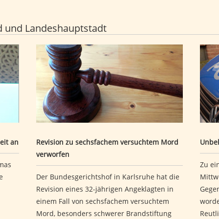
d und Landeshauptstadt
Auszeit an
Revision zu sechsfachem versuchtem Mord verwo
Unbe
eit an
Revision zu sechsfachem versuchtem Mord
Unbek
verworfen
mas
Zu ei
e
Der Bundesgerichtshof in Karlsruhe hat die
Mittw
Revision eines 32-jährigen Angeklagten in
Gegen
einem Fall von sechsfachem versuchtem
worde
Mord, besonders schwerer Brandstiftung
Reutl