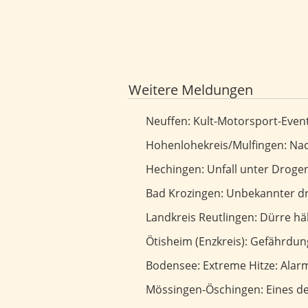
Weitere Meldungen
Kult-Motorsport-Event geht in die
Neuffen: Kult-Motorsport-Event
Nach Motorradunfall führt Suche z
Hohenlohekreis/Mulfingen: Nach
Unfall unter Drogeneinfluss: Thom
Hechingen: Unfall unter Drogen
Unbekannter droht Seniorin und 
Bad Krozingen: Unbekannter dr
Dürre hält an - Landratsamt verl
Landkreis Reutlingen: Dürre h
Gefährdung auf Mountainbike-Trai
Ötisheim (Enzkreis): Gefährdu
Extreme Hitze: Alarmierender Wa
Bodensee: Extreme Hitze: Ala
Eines der besten Freibäder liegt a
Mössingen-Öschingen: Eines der