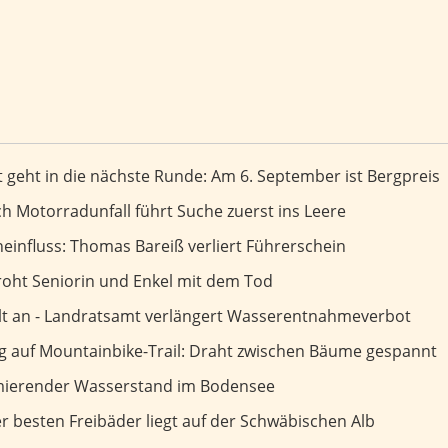
 nächste Runde: Am 6. September ist Bergpreis
 geht in die nächste Runde: Am 6. September ist Bergpreis
uerst ins Leere
 Motorradunfall führt Suche zuerst ins Leere
as Bareiß verliert Führerschein
einfluss: Thomas Bareiß verliert Führerschein
Enkel mit dem Tod
oht Seniorin und Enkel mit dem Tod
ängert Wasserentnahmeverbot
ält an - Landratsamt verlängert Wasserentnahmeverbot
l: Draht zwischen Bäume gespannt
ng auf Mountainbike-Trail: Draht zwischen Bäume gespannt
sserstand im Bodensee
rmierender Wasserstand im Bodensee
uf der Schwäbischen Alb
 besten Freibäder liegt auf der Schwäbischen Alb