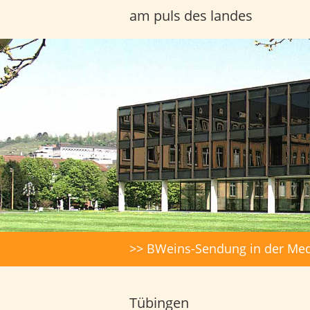
am puls des landes
Headerbilder
Suche
>> BWeins-Sendung in der Med
Tübingen