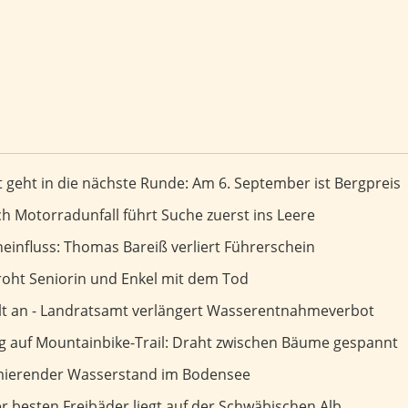
 nächste Runde: Am 6. September ist Bergpreis
 geht in die nächste Runde: Am 6. September ist Bergpreis
uerst ins Leere
 Motorradunfall führt Suche zuerst ins Leere
as Bareiß verliert Führerschein
einfluss: Thomas Bareiß verliert Führerschein
Enkel mit dem Tod
oht Seniorin und Enkel mit dem Tod
ängert Wasserentnahmeverbot
ält an - Landratsamt verlängert Wasserentnahmeverbot
l: Draht zwischen Bäume gespannt
ng auf Mountainbike-Trail: Draht zwischen Bäume gespannt
sserstand im Bodensee
rmierender Wasserstand im Bodensee
uf der Schwäbischen Alb
 besten Freibäder liegt auf der Schwäbischen Alb