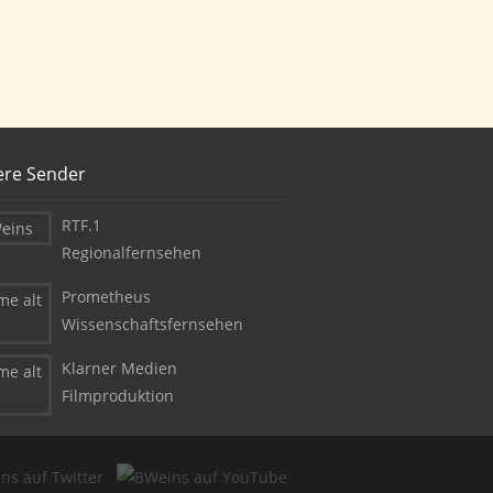
ere Sender
RTF.1
Regionalfernsehen
Prometheus
Wissenschaftsfernsehen
Klarner Medien
Filmproduktion