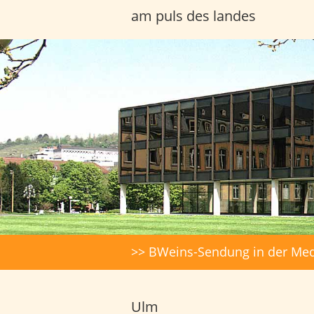
am puls des landes
Headerbilder
Suche
>> BWeins-Sendung in der Med
Ulm