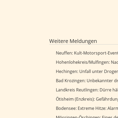
Weitere Meldungen
Kult-Motorsport-Event geht in die
Neuffen: Kult-Motorsport-Event
Nach Motorradunfall führt Suche z
Hohenlohekreis/Mulfingen: Nach
Unfall unter Drogeneinfluss: Thom
Hechingen: Unfall unter Drogen
Unbekannter droht Seniorin und 
Bad Krozingen: Unbekannter dr
Dürre hält an - Landratsamt verl
Landkreis Reutlingen: Dürre h
Gefährdung auf Mountainbike-Trai
Ötisheim (Enzkreis): Gefährdu
Extreme Hitze: Alarmierender Wa
Bodensee: Extreme Hitze: Ala
Eines der besten Freibäder liegt a
Mössingen-Öschingen: Eines der