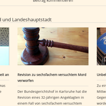
Beitrag kommentieren
d und Landeshauptstadt
Auszeit an
Revision zu sechsfachem versuchtem Mord verwo
Unbe
eit an
Revision zu sechsfachem versuchtem Mord
Unbek
verworfen
mas
Zu ei
e
Der Bundesgerichtshof in Karlsruhe hat die
Mittw
Revision eines 32-jährigen Angeklagten in
Gegen
einem Fall von sechsfachem versuchtem
worde