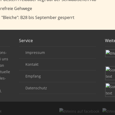
wege
ierefreie Gehwege
September gesperrt
"Bleiche": B28 bis September gesperrt
Service
Weit
ons-
Impressum
i uns
Kontakt
von
tuelle
Empfang
des-
Datenschutz
.
H