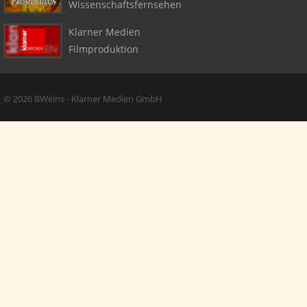
Wissenschaftsfernsehen
Klarner Medien
Filmproduktion
Copyright + Social Media
© 2026 BWeins - Klarner Medien GmbH