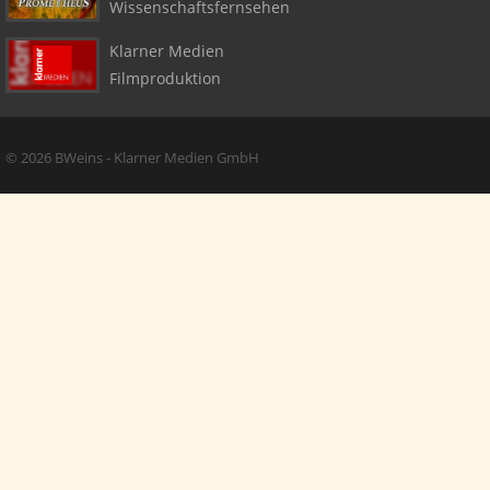
Wissenschaftsfernsehen
Klarner Medien
Filmproduktion
Copyright + Social Media
© 2026 BWeins - Klarner Medien GmbH