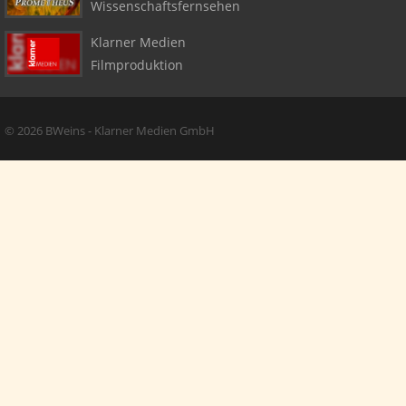
Wissenschaftsfernsehen
Klarner Medien
Filmproduktion
Copyright + Social Media
© 2026 BWeins - Klarner Medien GmbH