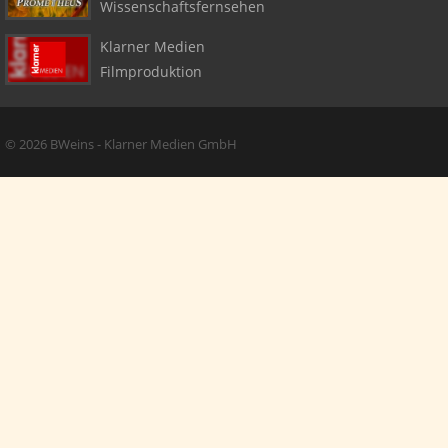
Wissenschaftsfernsehen
Klarner Medien
Filmproduktion
Copyright + Social Media
© 2026 BWeins - Klarner Medien GmbH