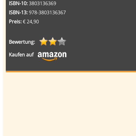
ISBN-10:
3803136369
ISBN-13:
978-3803136367
Preis:
€ 24,90
Bewertung:
Kaufen auf