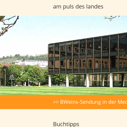
am puls des landes
Headerbilder
Suche
>> BWeins-Sendung in der Med
Buchtipps