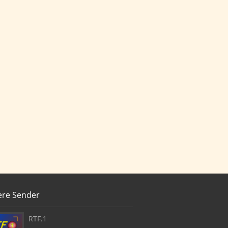
ere Sender
RTF.1