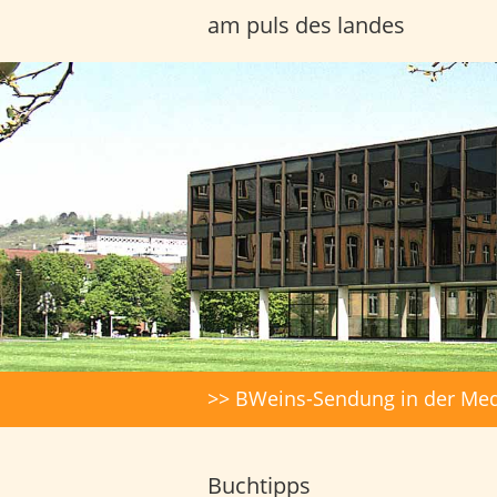
am puls des landes
Headerbilder
Suche
>> BWeins-Sendung in der Med
Buchtipps