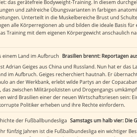
det: das gerätefreie Bodyweight-Training. In diesem durch
ungen und zahlreiche Übungsvarianten in farbigen anatomi
Anleitungen. Unterteilt in die Muskelbereiche Brust und Schu
en alle Körperregionen ab und bilden die ideale Basis für
 das Training mit dem eigenen Körpergewicht anschaulich na
Brasilien brennt: Reportagen a
list Adrian Geiges aus China und Russland. Nun hat er das 
 Land im Aufbruch. Geiges recherchiert hautnah. Er übernach
ulo an der Werkbank, erlebt wilde Partys an der Copacaban
, das zwischen Militärpolizisten und Drogengangs umkämpft i
ren wird Brasilien einer der neuen Wirtschaftsriesen sein: E
korrupte Politiker erheben und ihre Rechte einfordern.
Samstags um halb vier: Die 
r fünfzig Jahren ist die Fußballbundesliga ein wichtiger Be