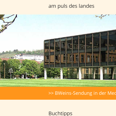
am puls des landes
Headerbilder
Suche
>> BWeins-Sendung in der Med
Buchtipps