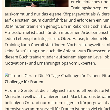
er ein einfaches und 
Trainingskonzept entw
auskommt und nur das eigene Körpergewicht als Widers
auf kleinstem Raum durchführbar und erfordern ein Min
30 Minuten trainieren genügt, um in Rekordzeit schlank, 
Fitnessformel ist auch für den modernen Arbeitsmenschen 
jeden Lebensplan integrieren. Ob zu Hause, in einem Ho
Training kann überall stattfinden. Vorbereitungszeit ist 
keine Ausrüstung und auch die Anfahrt zum Fitnesscenter
diesem Buch trainiert jeder auf seinem eigenen Level, ob
Motivations- und Ernährungstipps vom Experten.
Fit 
Challenge für Frauen
Fit ohne Geräte ist die erfolgreichste und effizienteste F
Menschen weltweit trainieren nach Mark Laurens bewähr
beliebigen Ort und nur mit dem eigenen Körpergewicht a
Intensivprogramm speziell für Frauen ist noch viel einf