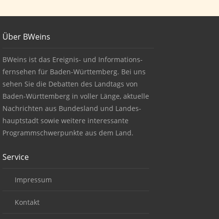
Footer
Über BWeins
About BWeins
BWeins ist das Ereignis- und Informations-
fernsehen für Baden-Württemberg. Bei uns
sehen Sie die Debatten des Landtags von
Baden-Württemberg in voller Länge, aktuelle
Nachrichten aus Bundesland und Landes-
hauptstadt sowie weitere interessante
Programmschwerpunkte aus dem Land.
Service
Impressum
Kontakt