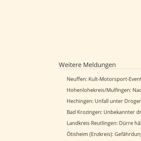
Weitere Meldungen
Kult-Motorsport-Event geht in die
Neuffen: Kult-Motorsport-Event
Nach Motorradunfall führt Suche z
Hohenlohekreis/Mulfingen: Nach
Unfall unter Drogeneinfluss: Thom
Hechingen: Unfall unter Drogen
Unbekannter droht Seniorin und 
Bad Krozingen: Unbekannter dr
Dürre hält an - Landratsamt verl
Landkreis Reutlingen: Dürre h
Gefährdung auf Mountainbike-Trai
Ötisheim (Enzkreis): Gefährdu