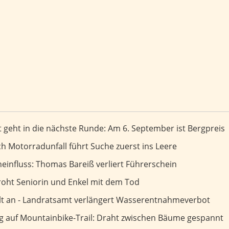
 nächste Runde: Am 6. September ist Bergpreis
 geht in die nächste Runde: Am 6. September ist Bergpreis
uerst ins Leere
 Motorradunfall führt Suche zuerst ins Leere
as Bareiß verliert Führerschein
einfluss: Thomas Bareiß verliert Führerschein
Enkel mit dem Tod
oht Seniorin und Enkel mit dem Tod
ängert Wasserentnahmeverbot
ält an - Landratsamt verlängert Wasserentnahmeverbot
l: Draht zwischen Bäume gespannt
ng auf Mountainbike-Trail: Draht zwischen Bäume gespannt