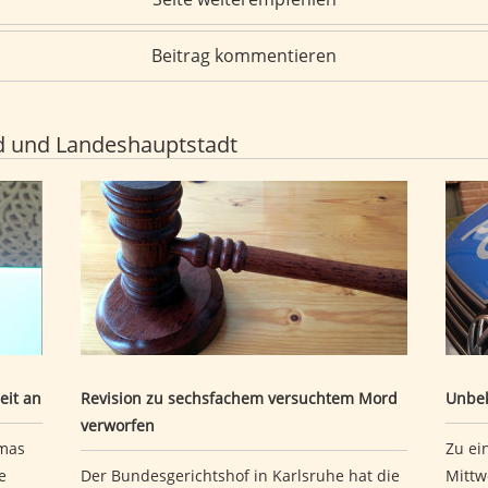
Beitrag kommentieren
d und Landeshauptstadt
Auszeit an
Revision zu sechsfachem versuchtem Mord verwo
Unbe
eit an
Revision zu sechsfachem versuchtem Mord
Unbek
verworfen
mas
Zu ei
e
Der Bundesgerichtshof in Karlsruhe hat die
Mittw