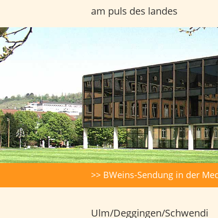
am puls des landes
Headerbilder
Suche
>> BWeins-Sendung in der Med
Ulm/Deggingen/Schwendi