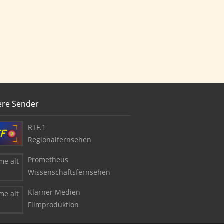
ere Sender
RTF.1
Regionalfernsehen
Prometheus
Wissenschaftsfernsehen
Klarner Medien
Filmproduktion