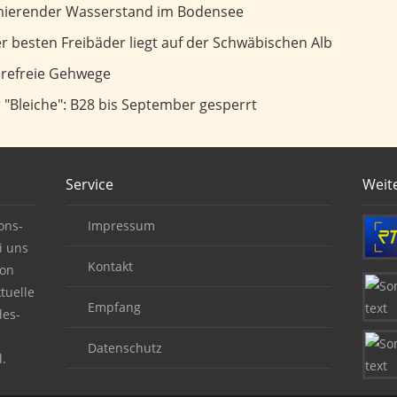
sserstand im Bodensee
rmierender Wasserstand im Bodensee
uf der Schwäbischen Alb
 besten Freibäder liegt auf der Schwäbischen Alb
wege
ierefreie Gehwege
September gesperrt
"Bleiche": B28 bis September gesperrt
Service
Weit
ons-
Impressum
i uns
Kontakt
von
tuelle
Empfang
des-
Datenschutz
.