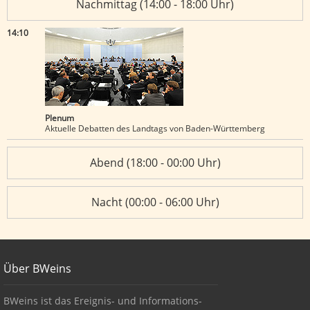
Nachmittag (14:00 - 18:00 Uhr)
14:10
Plenum
Aktuelle Debatten des Landtags von Baden-Württemberg
Abend (18:00 - 00:00 Uhr)
Nacht (00:00 - 06:00 Uhr)
Footer
Über BWeins
About BWeins
BWeins ist das Ereignis- und Informations-