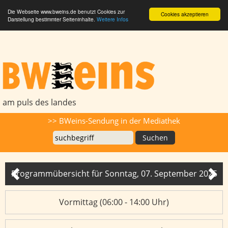
Die Webseite www.bweins.de benutzt Cookies zur
Cookies akzeptieren
Darstellung bestimmter Seiteninhalte.
Weitere Infos
BWeins - Am Puls des Landes
am puls des landes
Suche
>> BWeins-Sendung in der Mediathek
Programmübersicht für Sonntag, 07. September 2025
Programmübersicht
Vormittag (06:00 - 14:00 Uhr)