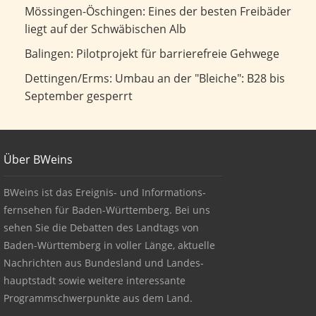
Eines der besten Freibäder liegt auf der Schwäbischen Alb
Mössingen-Öschingen: Eines der besten Freibäder
liegt auf der Schwäbischen Alb
Pilotprojekt für barrierefreie Gehwege
Balingen: Pilotprojekt für barrierefreie Gehwege
Umbau an der "Bleiche": B28 bis September gesperrt
Dettingen/Erms: Umbau an der "Bleiche": B28 bis
September gesperrt
Footer
Über BWeins
About BWeins
BWeins ist das Ereignis- und Informations-
fernsehen für Baden-Württemberg. Bei uns
sehen Sie die Debatten des Landtags von
Baden-Württemberg in voller Länge, aktuelle
Nachrichten aus Bundesland und Landes-
hauptstadt sowie weitere interessante
Programmschwerpunkte aus dem Land.