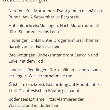
Kult-Motorsport-Event geht in die nächste Runde: Am 6.
Neuffen: Kult-Motorsport-Event geht in die nächste
September ist Bergpreis
Runde: Am 6. September ist Bergpreis
Nach Motorradunfall führt Suche zuerst ins Leere
Hohenlohekreis/Mulfingen: Nach Motorradunfall
führt Suche zuerst ins Leere
Unfall unter Drogeneinfluss: Thomas Bareiß verliert
Hechingen: Unfall unter Drogeneinfluss: Thomas
Führerschein
Bareiß verliert Führerschein
Unbekannter droht Seniorin und Enkel mit dem Tod
Bad Krozingen: Unbekannter droht Seniorin und
Enkel mit dem Tod
Dürre hält an - Landratsamt verlängert
Landkreis Reutlingen: Dürre hält an - Landratsamt
Wasserentnahmeverbot
verlängert Wasserentnahmeverbot
Gefährdung auf Mountainbike-Trail: Draht zwischen
Ötisheim (Enzkreis): Gefährdung auf Mountainbike-
Bäume gespannt
Trail: Draht zwischen Bäume gespannt
Extreme Hitze: Alarmierender Wasserstand im Bodensee
Bodensee: Extreme Hitze: Alarmierender
Wasserstand im Bodensee