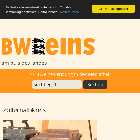
Die Webseite www.bweins.de benutzt Cookies zur
Cookies akzeptieren
Darstellung bestimmter Seiteninhalte.
Weitere Infos
BWeins - Am Puls des Landes
am puls des landes
Suche
>> BWeins-Sendung in der Mediathek
Zollernalbkreis
Verzögerungen bei Müllentsorgung
dauern an