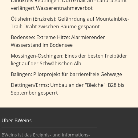
Dürre hält an - Landratsamt verlängert
Landkreis Reutlingen: Dürre hält an - Landratsamt
Wasserentnahmeverbot
verlängert Wasserentnahmeverbot
Gefährdung auf Mountainbike-Trail: Draht zwischen
Ötisheim (Enzkreis): Gefährdung auf Mountainbike-
Bäume gespannt
Trail: Draht zwischen Bäume gespannt
Extreme Hitze: Alarmierender Wasserstand im Bodensee
Bodensee: Extreme Hitze: Alarmierender
Wasserstand im Bodensee
Eines der besten Freibäder liegt auf der Schwäbischen Alb
Mössingen-Öschingen: Eines der besten Freibäder
liegt auf der Schwäbischen Alb
Pilotprojekt für barrierefreie Gehwege
Balingen: Pilotprojekt für barrierefreie Gehwege
Umbau an der "Bleiche": B28 bis September gesperrt
Dettingen/Erms: Umbau an der "Bleiche": B28 bis
September gesperrt
Footer
Über BWeins
About BWeins
BWeins ist das Ereignis- und Informations-