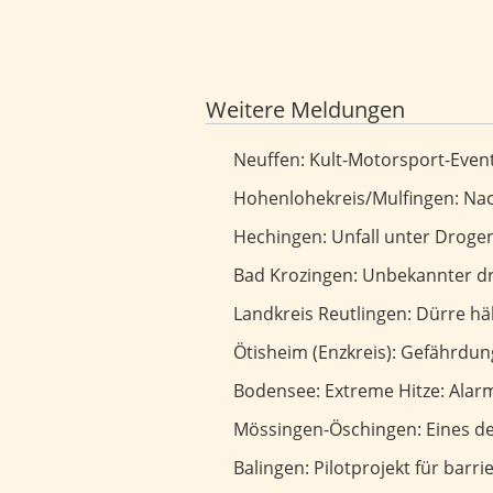
Weitere Meldungen
Kult-Motorsport-Event geht in die
Neuffen: Kult-Motorsport-Event
Nach Motorradunfall führt Suche z
Hohenlohekreis/Mulfingen: Nach
Unfall unter Drogeneinfluss: Thom
Hechingen: Unfall unter Drogen
Unbekannter droht Seniorin und 
Bad Krozingen: Unbekannter dr
Dürre hält an - Landratsamt verl
Landkreis Reutlingen: Dürre h
Gefährdung auf Mountainbike-Trai
Ötisheim (Enzkreis): Gefährdu
Extreme Hitze: Alarmierender Wa
Bodensee: Extreme Hitze: Ala
Eines der besten Freibäder liegt a
Mössingen-Öschingen: Eines der
Pilotprojekt für barrierefreie Geh
Balingen: Pilotprojekt für barr