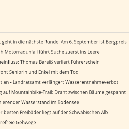
 nächste Runde: Am 6. September ist Bergpreis
 geht in die nächste Runde: Am 6. September ist Bergpreis
uerst ins Leere
 Motorradunfall führt Suche zuerst ins Leere
as Bareiß verliert Führerschein
einfluss: Thomas Bareiß verliert Führerschein
Enkel mit dem Tod
oht Seniorin und Enkel mit dem Tod
ängert Wasserentnahmeverbot
ält an - Landratsamt verlängert Wasserentnahmeverbot
l: Draht zwischen Bäume gespannt
ng auf Mountainbike-Trail: Draht zwischen Bäume gespannt
sserstand im Bodensee
rmierender Wasserstand im Bodensee
uf der Schwäbischen Alb
 besten Freibäder liegt auf der Schwäbischen Alb
wege
ierefreie Gehwege