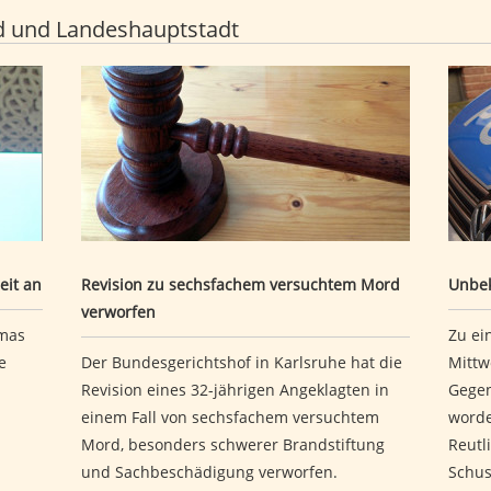
d und Landeshauptstadt
Auszeit an
Revision zu sechsfachem versuchtem Mord verwo
Unbe
eit an
Revision zu sechsfachem versuchtem Mord
Unbek
verworfen
mas
Zu ei
e
Der Bundesgerichtshof in Karlsruhe hat die
Mittw
Revision eines 32-jährigen Angeklagten in
Gegen
einem Fall von sechsfachem versuchtem
worde
Mord, besonders schwerer Brandstiftung
Reutl
und Sachbeschädigung verworfen.
Schus