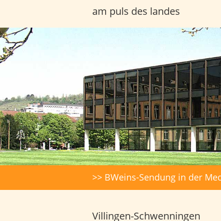
am puls des landes
Headerbilder
Suche
>> BWeins-Sendung in der Med
Villingen-Schwenningen