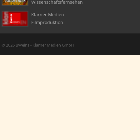
Wissenschaftsfernsehen
Klarner Medien
Filmproduktion
Copyright + Social Media
© 2026 BWeins - Klarner Medien GmbH