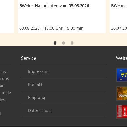
BWeins-Nachrichten vom 03.08.2026
BWeins-
03.08.2026 | 18.00 Uhr | 5:00 min
30.07.20
Service
Weit
ons-
Impressum
i uns
Kontakt
von
tuelle
Empfang
des-
Datenschutz
.