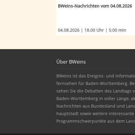
BWeins-Nachrichten vom 04.08.2026
04.08.2026 | 18.00 Uhr | 5:00 min
Footer
Über BWeins
About BWeins
BWeins ist das Ereignis- und Informati
fernsehen für Baden-Württemberg. Be
sehen Sie die Debatten des Landtags 
Baden-Württemberg in voller Länge, ak
Nachrichten aus Bundesland und Lan
hauptstadt sowie weitere interessante
Programmschwerpunkte aus dem Land