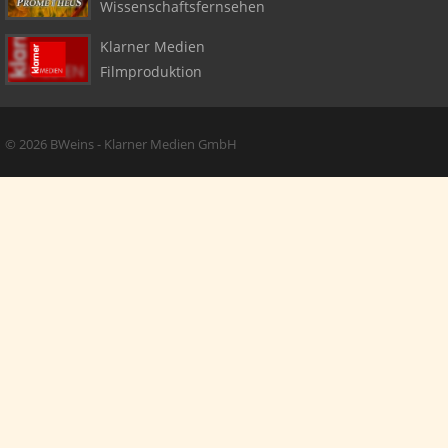
Wissenschaftsfernsehen
Klarner Medien
Filmproduktion
Copyright + Social Media
© 2026 BWeins - Klarner Medien GmbH